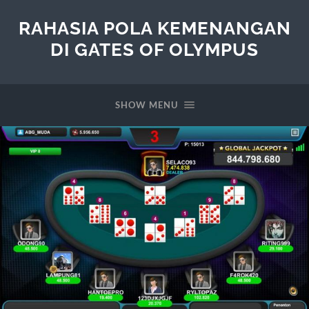
RAHASIA POLA KEMENANGAN
DI GATES OF OLYMPUS
SHOW MENU