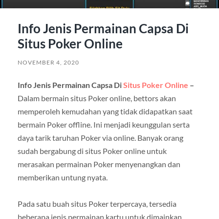
Info Jenis Permainan Capsa Di
Situs Poker Online
NOVEMBER 4, 2020
Info Jenis Permainan Capsa Di
Situs Poker Online
–
Dalam bermain situs Poker online, bettors akan
memperoleh kemudahan yang tidak didapatkan saat
bermain Poker offline. Ini menjadi keunggulan serta
daya tarik taruhan Poker via online. Banyak orang
sudah bergabung di situs Poker online untuk
merasakan permainan Poker menyenangkan dan
memberikan untung nyata.
Pada satu buah situs Poker terpercaya, tersedia
beberapa jenis permainan kartu untuk dimainkan.