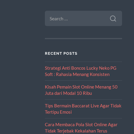
SEARCH
FOR:
RECENT POSTS
Strategi Anti Boncos Lucky Neko PG
Soft : Rahasia Menang Konsisten
Kisah Pemain Slot Online Menang 50
Juta dari Modal 10 Ribu
Tips Bermain Baccarat Live Agar Tidak
Tertipu Emosi
Cara Membaca Pola Slot Online Agar
Tidak Terjebak Kekalahan Terus