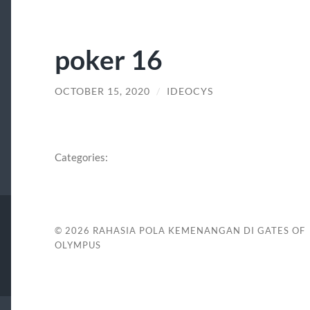
poker 16
OCTOBER 15, 2020
/
IDEOCYS
Categories:
© 2026
RAHASIA POLA KEMENANGAN DI GATES OF
OLYMPUS