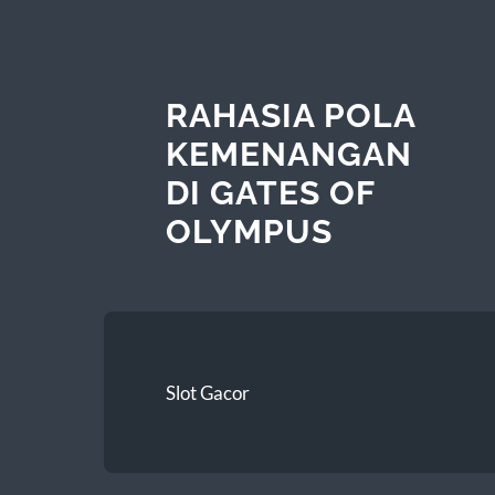
RAHASIA POLA
KEMENANGAN
DI GATES OF
OLYMPUS
Slot Gacor