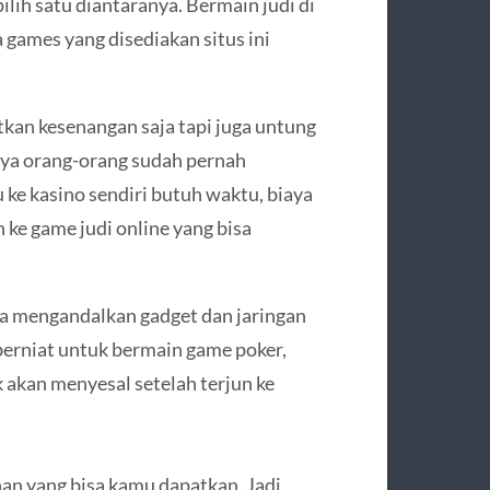
ilih satu diantaranya. Bermain judi di
 games yang disediakan situs ini
kan kesenangan saja tapi juga untung
ya orang-orang sudah pernah
 ke kasino sendiri butuh waktu, biaya
 ke game judi online yang bisa
ya mengandalkan gadget dan jaringan
a berniat untuk bermain game poker,
 akan menyesal setelah terjun ke
uhan yang bisa kamu dapatkan. Jadi