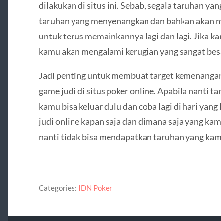
dilakukan di situs ini. Sebab, segala taruhan yan
taruhan yang menyenangkan dan bahkan akan me
untuk terus memainkannya lagi dan lagi. Jika kam
kamu akan mengalami kerugian yang sangat besa
Jadi penting untuk membuat target kemenangan 
game judi di situs poker online. Apabila nanti t
kamu bisa keluar dulu dan coba lagi di hari yan
judi online kapan saja dan dimana saja yang kamu
nanti tidak bisa mendapatkan taruhan yang kam
Categories:
IDN Poker