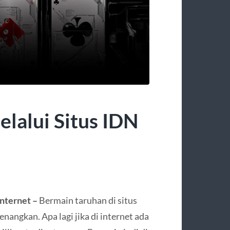
lalui Situs IDN
Internet –
Bermain taruhan di situs
angkan. Apa lagi jika di internet ada