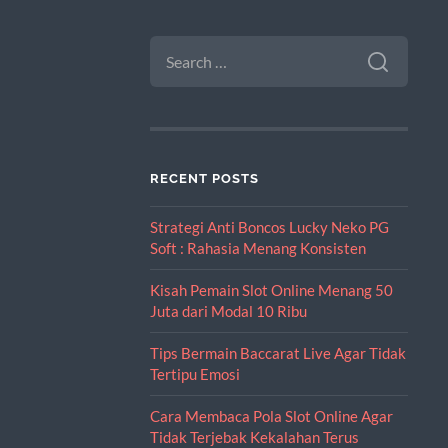
SEARCH
FOR:
RECENT POSTS
Strategi Anti Boncos Lucky Neko PG
Soft : Rahasia Menang Konsisten
Kisah Pemain Slot Online Menang 50
Juta dari Modal 10 Ribu
Tips Bermain Baccarat Live Agar Tidak
Tertipu Emosi
Cara Membaca Pola Slot Online Agar
Tidak Terjebak Kekalahan Terus