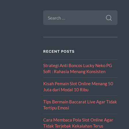
SEARCH
FOR:
RECENT POSTS
Strategi Anti Boncos Lucky Neko PG
Soft : Rahasia Menang Konsisten
Kisah Pemain Slot Online Menang 50
Juta dari Modal 10 Ribu
Tips Bermain Baccarat Live Agar Tidak
Tertipu Emosi
Cara Membaca Pola Slot Online Agar
Tidak Terjebak Kekalahan Terus