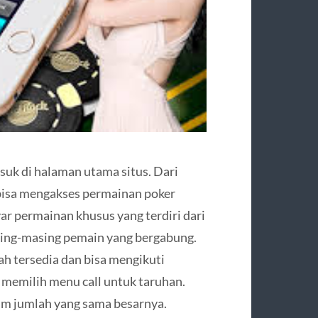
suk di halaman utama situs. Dari
 bisa mengakses permainan poker
yar permainan khusus yang terdiri dari
sing-masing pemain yang bergabung.
h tersedia dan bisa mengikuti
memilih menu call untuk taruhan.
am jumlah yang sama besarnya.