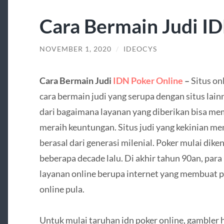
Cara Bermain Judi I
NOVEMBER 1, 2020
/
IDEOCYS
Cara Bermain Judi
IDN Poker Online
–
Situs onl
cara bermain judi yang serupa dengan situs la
dari bagaimana layanan yang diberikan bisa m
meraih keuntungan. Situs judi yang kekinian m
berasal dari generasi milenial. Poker mulai dike
beberapa decade lalu. Di akhir tahun 90an, par
layanan online berupa internet yang membuat p
online pula.
Untuk mulai taruhan idn poker online, gambler 