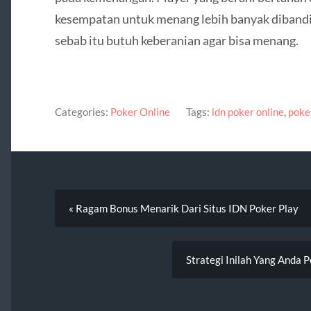
kesempatan untuk menang lebih banyak dibandi
sebab itu butuh keberanian agar bisa menang.
Categories:
Poker Online
Tags:
idn poker online
,
poke
« Ragam Bonus Menarik Dari Situs IDN Poker Play
Strategi Inilah Yang Anda P