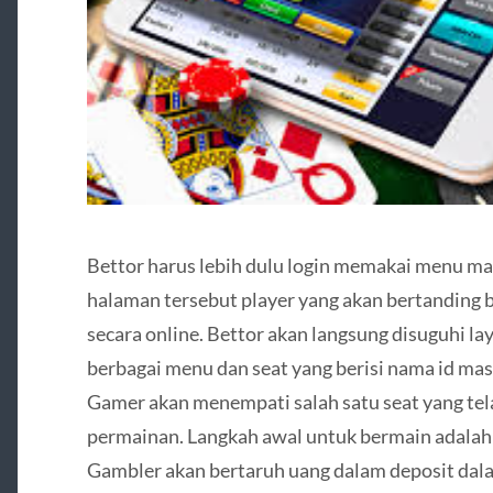
Bettor harus lebih dulu login memakai menu ma
halaman tersebut player yang akan bertanding
secara online. Bettor akan langsung disuguhi la
berbagai menu dan seat yang berisi nama id ma
Gamer akan menempati salah satu seat yang tela
permainan. Langkah awal untuk bermain adalah 
Gambler akan bertaruh uang dalam deposit dal