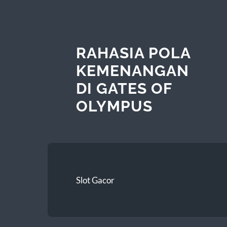
RAHASIA POLA
KEMENANGAN
DI GATES OF
OLYMPUS
Slot Gacor