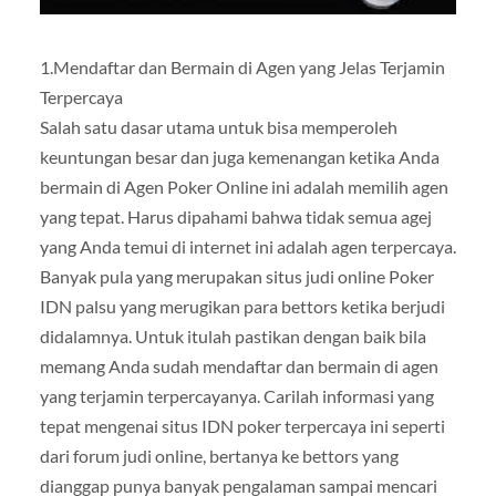
1.Mendaftar dan Bermain di Agen yang Jelas Terjamin
Terpercaya
Salah satu dasar utama untuk bisa memperoleh
keuntungan besar dan juga kemenangan ketika Anda
bermain di Agen Poker Online ini adalah memilih agen
yang tepat. Harus dipahami bahwa tidak semua agej
yang Anda temui di internet ini adalah agen terpercaya.
Banyak pula yang merupakan situs judi online Poker
IDN palsu yang merugikan para bettors ketika berjudi
didalamnya. Untuk itulah pastikan dengan baik bila
memang Anda sudah mendaftar dan bermain di agen
yang terjamin terpercayanya. Carilah informasi yang
tepat mengenai situs IDN poker terpercaya ini seperti
dari forum judi online, bertanya ke bettors yang
dianggap punya banyak pengalaman sampai mencari