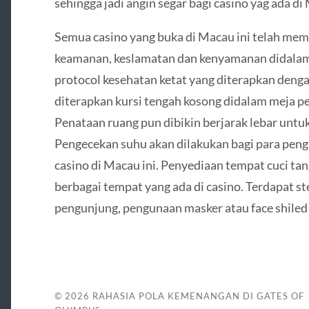
sehingga jadi angin segar bagi casino yag ada di 
Semua casino yang buka di Macau ini telah me
keamanan, keslamatan dan kenyamanan didala
protocol kesehatan ketat yang diterapkan denga
diterapkan kursi tengah kosong didalam meja pe
Penataan ruang pun dibikin berjarak lebar untu
Pengecekan suhu akan dilakukan bagi para peng
casino di Macau ini. Penyediaan tempat cuci tan
berbagai tempat yang ada di casino. Terdapat st
pengunjung, pengunaan masker atau face shiled 
© 2026
RAHASIA POLA KEMENANGAN DI GATES OF