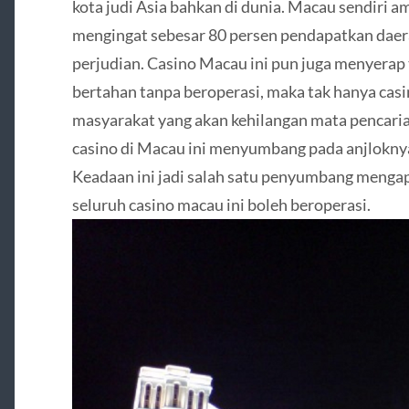
kota judi Asia bahkan di dunia. Macau sendiri a
mengingat sebesar 80 persen pendapatkan daera
perjudian. Casino Macau ini pun juga menyerap t
bertahan tanpa beroperasi, maka tak hanya casi
masyarakat yang akan kehilangan mata pencaria
casino di Macau ini menyumbang pada anjlokny
Keadaan ini jadi salah satu penyumbang menga
seluruh casino macau ini boleh beroperasi.