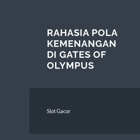
RAHASIA POLA
KEMENANGAN
DI GATES OF
OLYMPUS
Slot Gacor