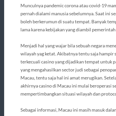
Munculnya pandemic corona atau covid-19 m
pernah dialami manusia sebelumnya. Saat ini s
boleh berkerumun di suatu tempat. Banyak te
lama karena kebijakan yang diambil pemerinta
Menjadi hal yang wajar bila sebuah negara men
wilayah yag ketat. Akibatnya tentu saja hampir
terkecuali casino yang dijadikan tempat untuk p
yang mengahasilkan sector judi sebagai penopa
Macau, tentu saja hal ini amat merugikan. Sete
akhirnya casino di Macau ini mulai beroperasi 
mempertimbangkan situasi wilayah dan protocol
Sebagai informasi, Macau ini masih masuk dalam