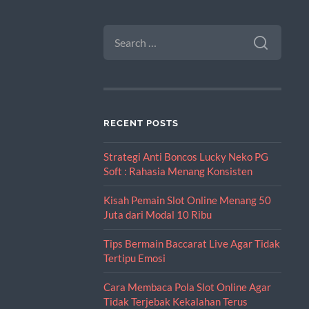
SEARCH
FOR:
RECENT POSTS
Strategi Anti Boncos Lucky Neko PG
Soft : Rahasia Menang Konsisten
Kisah Pemain Slot Online Menang 50
Juta dari Modal 10 Ribu
Tips Bermain Baccarat Live Agar Tidak
Tertipu Emosi
Cara Membaca Pola Slot Online Agar
Tidak Terjebak Kekalahan Terus