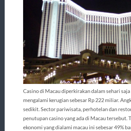
Casino di Macau diperkirakan dalam sehari saja
mengalami kerugian sebesar Rp 222 miliar. Angk
sedikit. Sector pariwisata, perhotelan dan resto
penutupan casino yang ada di Macau tersebut. 
ekonomi yang dialami macau ini sebesar 49% b