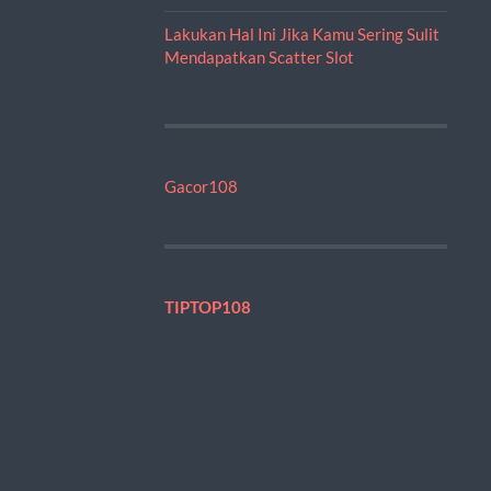
Lakukan Hal Ini Jika Kamu Sering Sulit
Mendapatkan Scatter Slot
Gacor108
TIPTOP108