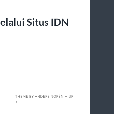
lalui Situs IDN
THEME BY
ANDERS NORÉN
—
UP
↑