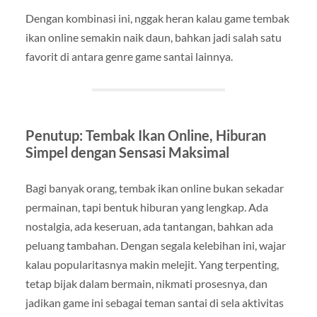
Dengan kombinasi ini, nggak heran kalau game tembak
ikan online semakin naik daun, bahkan jadi salah satu
favorit di antara genre game santai lainnya.
Penutup: Tembak Ikan Online, Hiburan
Simpel dengan Sensasi Maksimal
Bagi banyak orang, tembak ikan online bukan sekadar
permainan, tapi bentuk hiburan yang lengkap. Ada
nostalgia, ada keseruan, ada tantangan, bahkan ada
peluang tambahan. Dengan segala kelebihan ini, wajar
kalau popularitasnya makin melejit. Yang terpenting,
tetap bijak dalam bermain, nikmati prosesnya, dan
jadikan game ini sebagai teman santai di sela aktivitas