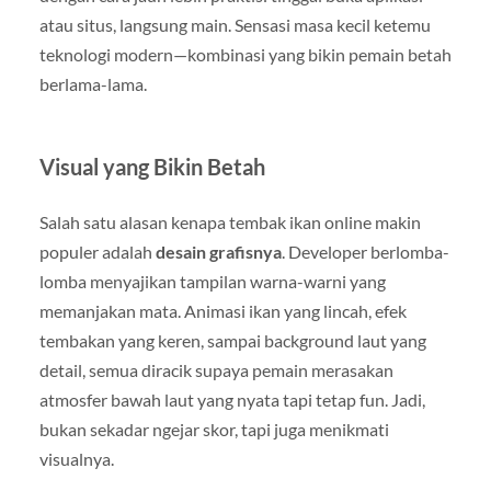
atau situs, langsung main. Sensasi masa kecil ketemu
teknologi modern—kombinasi yang bikin pemain betah
berlama-lama.
Visual yang Bikin Betah
Salah satu alasan kenapa tembak ikan online makin
populer adalah
desain grafisnya
. Developer berlomba-
lomba menyajikan tampilan warna-warni yang
memanjakan mata. Animasi ikan yang lincah, efek
tembakan yang keren, sampai background laut yang
detail, semua diracik supaya pemain merasakan
atmosfer bawah laut yang nyata tapi tetap fun. Jadi,
bukan sekadar ngejar skor, tapi juga menikmati
visualnya.