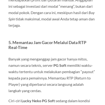
ini sebagai investasi dari modal “menang”, bukan dari
modal pokok. Dengan cara ini, meskipun hasil dari
Buy
Spin
tidak maksimal, modal awal Anda tetap aman dan
terjaga.
5. Memantau Jam Gacor Melalui Data RTP
Real-Time
Banyak yang menganggap jam gacor hanya mitos,
namun secara teknis, server
PG Soft
memiliki waktu-
waktu tertentu untuk melakukan pembagian “payout”
kepada para pemainnya. Memantau RTP (Return to
Player) yang diperbarui secara langsung adalah
langkah yang cerdas.
Ciri-ciri
Lucky Neko PG Soft
sedang dalam kondisi