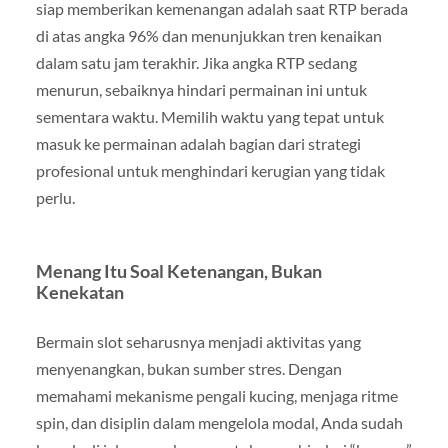
siap memberikan kemenangan adalah saat RTP berada
di atas angka 96% dan menunjukkan tren kenaikan
dalam satu jam terakhir. Jika angka RTP sedang
menurun, sebaiknya hindari permainan ini untuk
sementara waktu. Memilih waktu yang tepat untuk
masuk ke permainan adalah bagian dari strategi
profesional untuk menghindari kerugian yang tidak
perlu.
Menang Itu Soal Ketenangan, Bukan
Kenekatan
Bermain slot seharusnya menjadi aktivitas yang
menyenangkan, bukan sumber stres. Dengan
memahami mekanisme pengali kucing, menjaga ritme
spin, dan disiplin dalam mengelola modal, Anda sudah