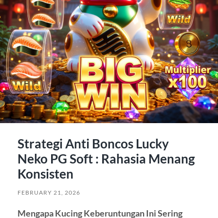
Strategi Anti Boncos Lucky
Neko PG Soft : Rahasia Menang
Konsisten
FEBRUARY 21, 2026
Mengapa Kucing Keberuntungan Ini Sering