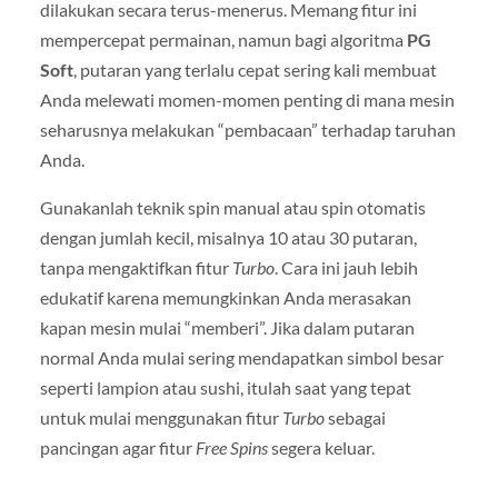
dilakukan secara terus-menerus. Memang fitur ini
mempercepat permainan, namun bagi algoritma
PG
Soft
, putaran yang terlalu cepat sering kali membuat
Anda melewati momen-momen penting di mana mesin
seharusnya melakukan “pembacaan” terhadap taruhan
Anda.
Gunakanlah teknik spin manual atau spin otomatis
dengan jumlah kecil, misalnya 10 atau 30 putaran,
tanpa mengaktifkan fitur
Turbo
. Cara ini jauh lebih
edukatif karena memungkinkan Anda merasakan
kapan mesin mulai “memberi”. Jika dalam putaran
normal Anda mulai sering mendapatkan simbol besar
seperti lampion atau sushi, itulah saat yang tepat
untuk mulai menggunakan fitur
Turbo
sebagai
pancingan agar fitur
Free Spins
segera keluar.