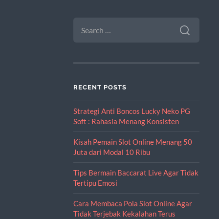
SEARCH
FOR:
RECENT POSTS
Strategi Anti Boncos Lucky Neko PG
Soft : Rahasia Menang Konsisten
Kisah Pemain Slot Online Menang 50
Juta dari Modal 10 Ribu
Tips Bermain Baccarat Live Agar Tidak
Tertipu Emosi
Cara Membaca Pola Slot Online Agar
Tidak Terjebak Kekalahan Terus