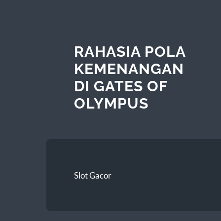
RAHASIA POLA
KEMENANGAN
DI GATES OF
OLYMPUS
Slot Gacor