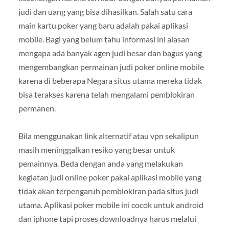
judi dan uang yang bisa dihasilkan. Salah satu cara
main kartu poker yang baru adalah pakai aplikasi
mobile. Bagi yang belum tahu informasi ini alasan
mengapa ada banyak agen judi besar dan bagus yang
mengembangkan permainan judi poker online mobile
karena di beberapa Negara situs utama mereka tidak
bisa terakses karena telah mengalami pemblokiran
permanen.
Bila menggunakan link alternatif atau vpn sekalipun
masih meninggalkan resiko yang besar untuk
pemainnya. Beda dengan anda yang melakukan
kegiatan judi online poker pakai aplikasi mobile yang
tidak akan terpengaruh pemblokiran pada situs judi
utama. Aplikasi poker mobile ini cocok untuk android
dan iphone tapi proses downloadnya harus melalui