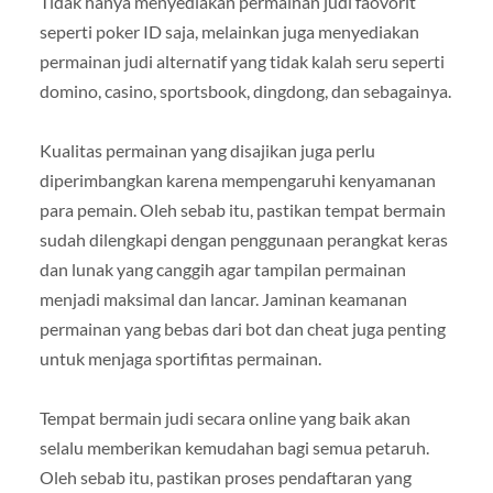
Tidak hanya menyediakan permainan judi faovorit
seperti poker ID saja, melainkan juga menyediakan
permainan judi alternatif yang tidak kalah seru seperti
domino, casino, sportsbook, dingdong, dan sebagainya.
Kualitas permainan yang disajikan juga perlu
diperimbangkan karena mempengaruhi kenyamanan
para pemain. Oleh sebab itu, pastikan tempat bermain
sudah dilengkapi dengan penggunaan perangkat keras
dan lunak yang canggih agar tampilan permainan
menjadi maksimal dan lancar. Jaminan keamanan
permainan yang bebas dari bot dan cheat juga penting
untuk menjaga sportifitas permainan.
Tempat bermain judi secara online yang baik akan
selalu memberikan kemudahan bagi semua petaruh.
Oleh sebab itu, pastikan proses pendaftaran yang