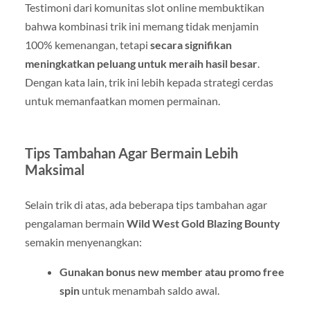
Testimoni dari komunitas slot online membuktikan
bahwa kombinasi trik ini memang tidak menjamin
100% kemenangan, tetapi
secara signifikan
meningkatkan peluang untuk meraih hasil besar
.
Dengan kata lain, trik ini lebih kepada strategi cerdas
untuk memanfaatkan momen permainan.
Tips Tambahan Agar Bermain Lebih
Maksimal
Selain trik di atas, ada beberapa tips tambahan agar
pengalaman bermain
Wild West Gold Blazing Bounty
semakin menyenangkan:
Gunakan bonus new member atau promo free
spin
untuk menambah saldo awal.