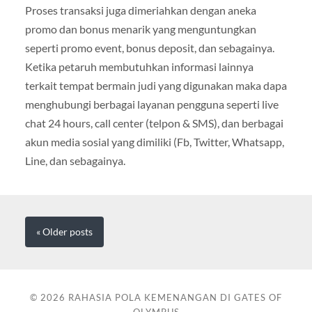
Proses transaksi juga dimeriahkan dengan aneka
promo dan bonus menarik yang menguntungkan
seperti promo event, bonus deposit, dan sebagainya.
Ketika petaruh membutuhkan informasi lainnya
terkait tempat bermain judi yang digunakan maka dapa
menghubungi berbagai layanan pengguna seperti live
chat 24 hours, call center (telpon & SMS), dan berbagai
akun media sosial yang dimiliki (Fb, Twitter, Whatsapp,
Line, dan sebagainya.
« Older
posts
© 2026
RAHASIA POLA KEMENANGAN DI GATES OF
OLYMPUS