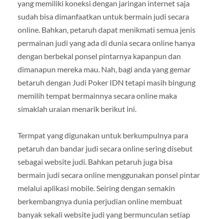
yang memiliki koneksi dengan jaringan internet saja
sudah bisa dimanfaatkan untuk bermain judi secara
online. Bahkan, petaruh dapat menikmati semua jenis
permainan judi yang ada di dunia secara online hanya
dengan berbekal ponsel pintarnya kapanpun dan
dimanapun mereka mau. Nah, bagi anda yang gemar
betaruh dengan Judi Poker IDN tetapi masih bingung
memilih tempat bermainnya secara online maka
simaklah uraian menarik berikut ini.
Termpat yang digunakan untuk berkumpulnya para
petaruh dan bandar judi secara online sering disebut
sebagai website judi. Bahkan petaruh juga bisa
bermain judi secara online menggunakan ponsel pintar
melalui aplikasi mobile. Seiring dengan semakin
berkembangnya dunia perjudian online membuat
banyak sekali website judi yang bermunculan setiap