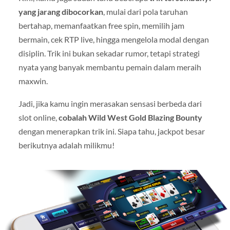
yang jarang dibocorkan
, mulai dari pola taruhan
bertahap, memanfaatkan free spin, memilih jam
bermain, cek RTP live, hingga mengelola modal dengan
disiplin. Trik ini bukan sekadar rumor, tetapi strategi
nyata yang banyak membantu pemain dalam meraih
maxwin.
Jadi, jika kamu ingin merasakan sensasi berbeda dari
slot online,
cobalah Wild West Gold Blazing Bounty
dengan menerapkan trik ini. Siapa tahu, jackpot besar
berikutnya adalah milikmu!