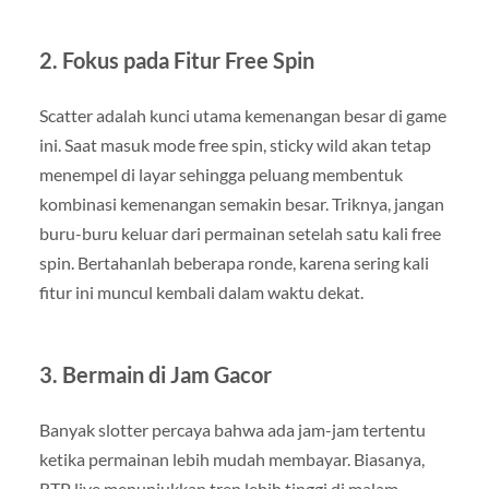
2
. Fokus pada Fitur Free Spin
Scatter adalah kunci utama kemenangan besar di game
ini. Saat masuk mode free spin, sticky wild akan tetap
menempel di layar sehingga peluang membentuk
kombinasi kemenangan semakin besar. Triknya, jangan
buru-buru keluar dari permainan setelah satu kali free
spin. Bertahanlah beberapa ronde, karena sering kali
fitur ini muncul kembali dalam waktu dekat.
3.
Bermain di Jam Gacor
Banyak slotter percaya bahwa ada jam-jam tertentu
ketika permainan lebih mudah membayar. Biasanya,
RTP live menunjukkan tren lebih tinggi di malam