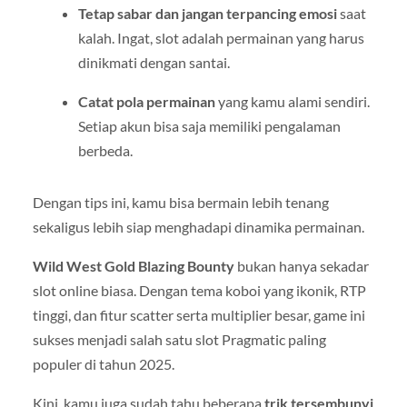
Tetap sabar dan jangan terpancing emosi
saat
kalah. Ingat, slot adalah permainan yang harus
dinikmati dengan santai.
Catat pola permainan
yang kamu alami sendiri.
Setiap akun bisa saja memiliki pengalaman
berbeda.
Dengan tips ini, kamu bisa bermain lebih tenang
sekaligus lebih siap menghadapi dinamika permainan.
Wild West Gold Blazing Bounty
bukan hanya sekadar
slot online biasa. Dengan tema koboi yang ikonik, RTP
tinggi, dan fitur scatter serta multiplier besar, game ini
sukses menjadi salah satu slot Pragmatic paling
populer di tahun 2025.
Kini, kamu juga sudah tahu beberapa
trik tersembunyi