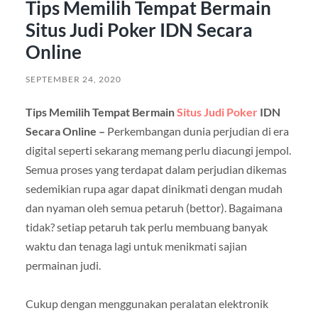
Tips Memilih Tempat Bermain
Situs Judi Poker IDN Secara
Online
SEPTEMBER 24, 2020
Tips Memilih Tempat Bermain
Situs Judi Poker
IDN
Secara Online –
Perkembangan dunia perjudian di era
digital seperti sekarang memang perlu diacungi jempol.
Semua proses yang terdapat dalam perjudian dikemas
sedemikian rupa agar dapat dinikmati dengan mudah
dan nyaman oleh semua petaruh (bettor). Bagaimana
tidak? setiap petaruh tak perlu membuang banyak
waktu dan tenaga lagi untuk menikmati sajian
permainan judi.
Cukup dengan menggunakan peralatan elektronik