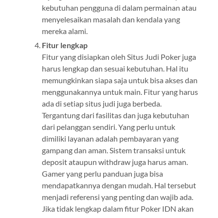
kebutuhan pengguna di dalam permainan atau
menyelesaikan masalah dan kendala yang
mereka alami.
Fitur lengkap
Fitur yang disiapkan oleh Situs Judi Poker juga
harus lengkap dan sesuai kebutuhan. Hal itu
memungkinkan siapa saja untuk bisa akses dan
menggunakannya untuk main. Fitur yang harus
ada di setiap situs judi juga berbeda.
Tergantung dari fasilitas dan juga kebutuhan
dari pelanggan sendiri. Yang perlu untuk
dimiliki layanan adalah pembayaran yang
gampang dan aman. Sistem transaksi untuk
deposit ataupun withdraw juga harus aman.
Gamer yang perlu panduan juga bisa
mendapatkannya dengan mudah. Hal tersebut
menjadi referensi yang penting dan wajib ada.
Jika tidak lengkap dalam fitur Poker IDN akan