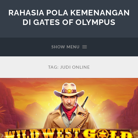
RAHASIA POLA KEMENANGAN
DI GATES OF OLYMPUS
SHOW MENU
TAG:
JUDI ONLINE