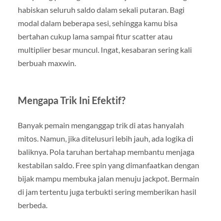
habiskan seluruh saldo dalam sekali putaran. Bagi
modal dalam beberapa sesi, sehingga kamu bisa
bertahan cukup lama sampai fitur scatter atau
multiplier besar muncul. Ingat, kesabaran sering kali
berbuah maxwin.
Mengapa Trik Ini Efektif?
Banyak pemain menganggap trik di atas hanyalah
mitos. Namun, jika ditelusuri lebih jauh, ada logika di
baliknya. Pola taruhan bertahap membantu menjaga
kestabilan saldo. Free spin yang dimanfaatkan dengan
bijak mampu membuka jalan menuju jackpot. Bermain
di jam tertentu juga terbukti sering memberikan hasil
berbeda.