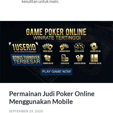
kesulitan untuk main.
Permainan Judi Poker Online
Menggunakan Mobile
SEPTEMBER 29, 2020