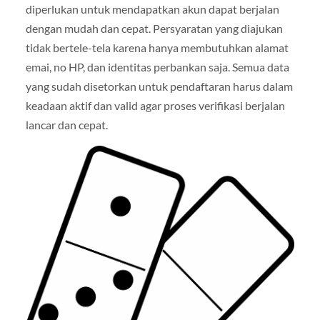
diperlukan untuk mendapatkan akun dapat berjalan
dengan mudah dan cepat. Persyaratan yang diajukan
tidak bertele-tela karena hanya membutuhkan alamat
emai, no HP, dan identitas perbankan saja. Semua data
yang sudah disetorkan untuk pendaftaran harus dalam
keadaan aktif dan valid agar proses verifikasi berjalan
lancar dan cepat.