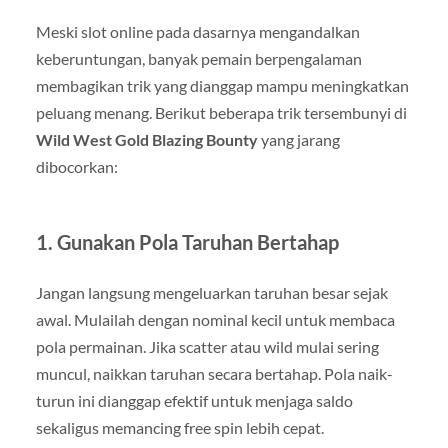
Meski slot online pada dasarnya mengandalkan
keberuntungan, banyak pemain berpengalaman
membagikan trik yang dianggap mampu meningkatkan
peluang menang. Berikut beberapa trik tersembunyi di
Wild West Gold Blazing Bounty
yang jarang
dibocorkan:
1.
Gunakan Pola Taruhan Bertahap
Jangan langsung mengeluarkan taruhan besar sejak
awal. Mulailah dengan nominal kecil untuk membaca
pola permainan. Jika scatter atau wild mulai sering
muncul, naikkan taruhan secara bertahap. Pola naik-
turun ini dianggap efektif untuk menjaga saldo
sekaligus memancing free spin lebih cepat.