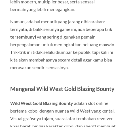
lebih modern, multiplier besar, serta sensasi
bermainyang lebih menegangkan.
Namun, ada hal menarik yang jarang dibicarakan:
ternyata, di balik serunya game ini, ada beberapa
trik
tersembunyi
yang sering digunakan pemain
berpengalaman untuk meningkatkan peluang maxwin.
Trik-trik ini tidak selalu diumbar ke publik, tapi kali ini
kita akan membahasnya secara detail agar kamu bisa
merasakan sendiri sensasinya.
Mengenal Wild West Gold Blazing Bounty
Wild West Gold Blazing Bounty
adalah slot online
bertema koboi dengan nuansa Wild West yang kental.
Visual grafisnya tajam, suara latar tembakan revolver
khas barat, hingga karakter koboi dan sheriff membuat