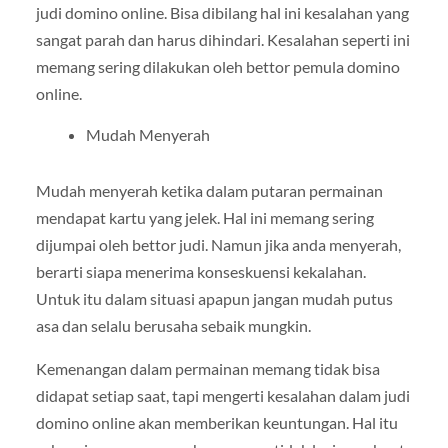
judi domino online. Bisa dibilang hal ini kesalahan yang
sangat parah dan harus dihindari. Kesalahan seperti ini
memang sering dilakukan oleh bettor pemula domino
online.
Mudah Menyerah
Mudah menyerah ketika dalam putaran permainan
mendapat kartu yang jelek. Hal ini memang sering
dijumpai oleh bettor judi. Namun jika anda menyerah,
berarti siapa menerima konseskuensi kekalahan.
Untuk itu dalam situasi apapun jangan mudah putus
asa dan selalu berusaha sebaik mungkin.
Kemenangan dalam permainan memang tidak bisa
didapat setiap saat, tapi mengerti kesalahan dalam judi
domino online akan memberikan keuntungan. Hal itu