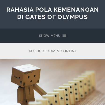
RAHASIA POLA KEMENANGAN
DI GATES OF OLYMPUS
SHOW MENU
TAG:
JUDI DOMINO ONLINE