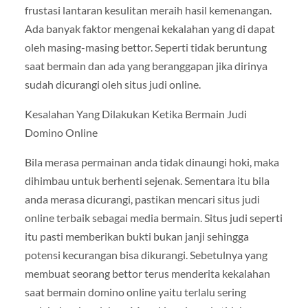
frustasi lantaran kesulitan meraih hasil kemenangan.
Ada banyak faktor mengenai kekalahan yang di dapat
oleh masing-masing bettor. Seperti tidak beruntung
saat bermain dan ada yang beranggapan jika dirinya
sudah dicurangi oleh situs judi online.
Kesalahan Yang Dilakukan Ketika Bermain Judi
Domino Online
Bila merasa permainan anda tidak dinaungi hoki, maka
dihimbau untuk berhenti sejenak. Sementara itu bila
anda merasa dicurangi, pastikan mencari situs judi
online terbaik sebagai media bermain. Situs judi seperti
itu pasti memberikan bukti bukan janji sehingga
potensi kecurangan bisa dikurangi. Sebetulnya yang
membuat seorang bettor terus menderita kekalahan
saat bermain domino online yaitu terlalu sering