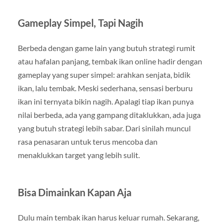
Gameplay Simpel, Tapi Nagih
Berbeda dengan game lain yang butuh strategi rumit
atau hafalan panjang, tembak ikan online hadir dengan
gameplay yang super simpel: arahkan senjata, bidik
ikan, lalu tembak. Meski sederhana, sensasi berburu
ikan ini ternyata bikin nagih. Apalagi tiap ikan punya
nilai berbeda, ada yang gampang ditaklukkan, ada juga
yang butuh strategi lebih sabar. Dari sinilah muncul
rasa penasaran untuk terus mencoba dan
menaklukkan target yang lebih sulit.
Bisa Dimainkan Kapan Aja
Dulu main tembak ikan harus keluar rumah. Sekarang,