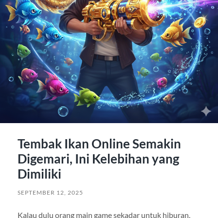
Tembak Ikan Online Semakin
Digemari, Ini Kelebihan yang
Dimiliki
SEPTEMBER 12, 2025
Kalau dulu orang main game sekadar untuk hiburan,