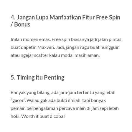
4.
Jangan Lupa Manfaatkan Fitur Free Spin
/ Bonus
Inilah momen emas. Free spin biasanya jadi jalan pintas
buat dapetin Maxwin. Jadi, jangan ragu buat nungguin
atau ngejar scatter kalau modal masih aman.
5.
Timing itu Penting
Banyak yang bilang, ada jam-jam tertentu yang lebih
“gacor”. Walau gak ada bukti ilmiah, tapi banyak
pemain berpengalaman percaya main di jam sepi lebih
hoki. Worth it buat dicoba!