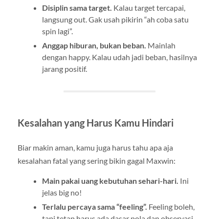
Disiplin sama target.
Kalau target tercapai,
langsung out. Gak usah pikirin “ah coba satu
spin lagi”.
Anggap hiburan, bukan beban.
Mainlah
dengan happy. Kalau udah jadi beban, hasilnya
jarang positif.
Kesalahan yang Harus Kamu Hindari
Biar makin aman, kamu juga harus tahu apa aja
kesalahan fatal yang sering bikin gagal Maxwin:
Main pakai uang kebutuhan sehari-hari.
Ini
jelas big no!
Terlalu percaya sama “feeling”.
Feeling boleh,
tapi tetap harus ada dasar pola dan observasi.