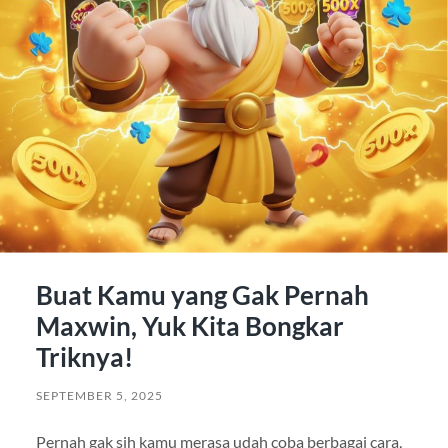
Buat Kamu yang Gak Pernah
Maxwin, Yuk Kita Bongkar
Triknya!
SEPTEMBER 5, 2025
Pernah gak sih kamu merasa udah coba berbagai cara,