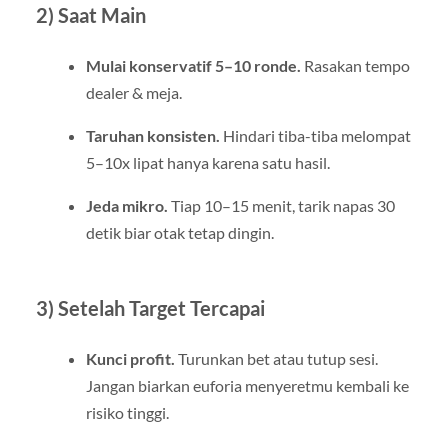
2) Saat Main
Mulai konservatif 5–10 ronde.
Rasakan tempo
dealer & meja.
Taruhan konsisten.
Hindari tiba-tiba melompat
5–10x lipat hanya karena satu hasil.
Jeda mikro.
Tiap 10–15 menit, tarik napas 30
detik biar otak tetap dingin.
3) Setelah Target Tercapai
Kunci profit.
Turunkan bet atau tutup sesi.
Jangan biarkan euforia menyeretmu kembali ke
risiko tinggi.