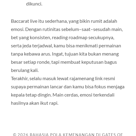
dikunci.
Baccarat live itu sederhana, yang bikin rumit adalah
emosi. Dengan rutinitas sebelum–saat–sesudah main,
bet yang konsisten, reading roadmap secukupnya,
serta jeda terjadwal, kamu bisa menikmati permainan
tanpa kebawa arus. Ingat, tujuan kita bukan menang
besar setiap ronde, tapi membuat keputusan bagus
berulang kali.
Terakhir, selalu masuk lewat rajamenang link resmi
supaya permainan lancar dan kamu bisa fokus menjaga
kepala tetap dingin. Main cerdas, emosi terkendali
hasilnya akan ikut rapi.
© 2026
RAHASIA POLA KEMENANGAN DI GATES OF