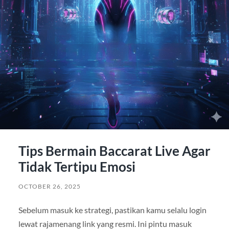
Tips Bermain Baccarat Live Agar
Tidak Tertipu Emosi
OCTOBER 26, 2025
Sebelum masuk ke strategi, pastikan kamu selalu login
lewat rajamenang link yang resmi. Ini pintu masuk