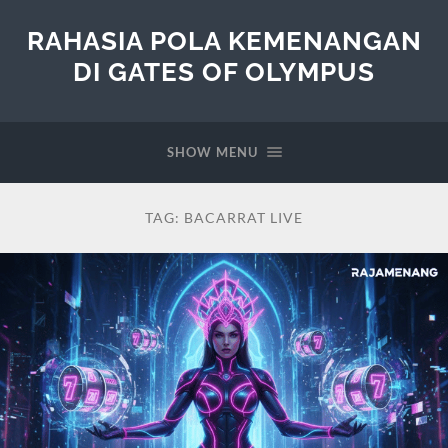
RAHASIA POLA KEMENANGAN
DI GATES OF OLYMPUS
SHOW MENU
TAG:
BACARRAT LIVE