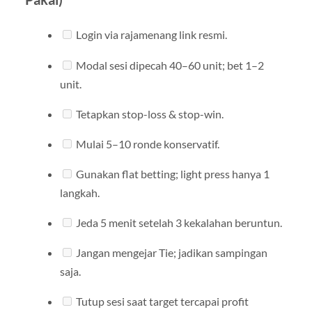
Login via rajamenang link resmi.
Modal sesi dipecah 40–60 unit; bet 1–2
unit.
Tetapkan stop-loss & stop-win.
Mulai 5–10 ronde konservatif.
Gunakan flat betting; light press hanya 1
langkah.
Jeda 5 menit setelah 3 kekalahan beruntun.
Jangan mengejar Tie; jadikan sampingan
saja.
Tutup sesi saat target tercapai profit