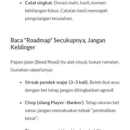
Catat singkat.
Durasi main, hasil, momen
kehilangan fokus. Catatan kecil mencegah
pengulangan kesalahan.
Baca “Roadmap” Secukupnya, Jangan
Keblinger
Papan jalan (Bead/Road) itu alat visual, bukan ramalan.
Gunakan seperlunya:
Streak pendek wajar (3–5 kali).
Boleh ikut arus
dengan bet tetap jangan ditingkatkan agresif.
Chop (silang Player–Banker).
Tetap ukuran bet
sama; jangan memaksakan tebak “pembalikan
besar”.