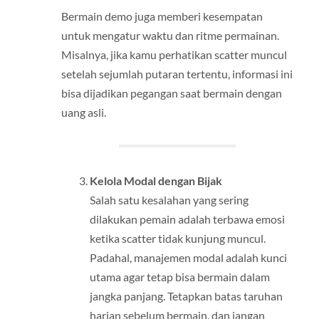
Bermain demo juga memberi kesempatan
untuk mengatur waktu dan ritme permainan.
Misalnya, jika kamu perhatikan scatter muncul
setelah sejumlah putaran tertentu, informasi ini
bisa dijadikan pegangan saat bermain dengan
uang asli.
Kelola Modal dengan Bijak
Salah satu kesalahan yang sering
dilakukan pemain adalah terbawa emosi
ketika scatter tidak kunjung muncul.
Padahal, manajemen modal adalah kunci
utama agar tetap bisa bermain dalam
jangka panjang. Tetapkan batas taruhan
harian sebelum bermain, dan jangan