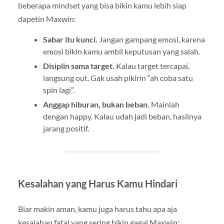
beberapa mindset yang bisa bikin kamu lebih siap
dapetin Maxwin:
Sabar itu kunci.
Jangan gampang emosi, karena
emosi bikin kamu ambil keputusan yang salah.
Disiplin sama target.
Kalau target tercapai,
langsung out. Gak usah pikirin “ah coba satu
spin lagi”.
Anggap hiburan, bukan beban.
Mainlah
dengan happy. Kalau udah jadi beban, hasilnya
jarang positif.
Kesalahan yang Harus Kamu Hindari
Biar makin aman, kamu juga harus tahu apa aja
kesalahan fatal yang sering bikin gagal Maxwin: