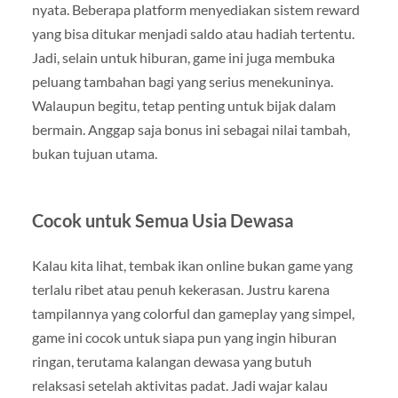
nyata. Beberapa platform menyediakan sistem reward
yang bisa ditukar menjadi saldo atau hadiah tertentu.
Jadi, selain untuk hiburan, game ini juga membuka
peluang tambahan bagi yang serius menekuninya.
Walaupun begitu, tetap penting untuk bijak dalam
bermain. Anggap saja bonus ini sebagai nilai tambah,
bukan tujuan utama.
Cocok untuk Semua Usia Dewasa
Kalau kita lihat, tembak ikan online bukan game yang
terlalu ribet atau penuh kekerasan. Justru karena
tampilannya yang colorful dan gameplay yang simpel,
game ini cocok untuk siapa pun yang ingin hiburan
ringan, terutama kalangan dewasa yang butuh
relaksasi setelah aktivitas padat. Jadi wajar kalau