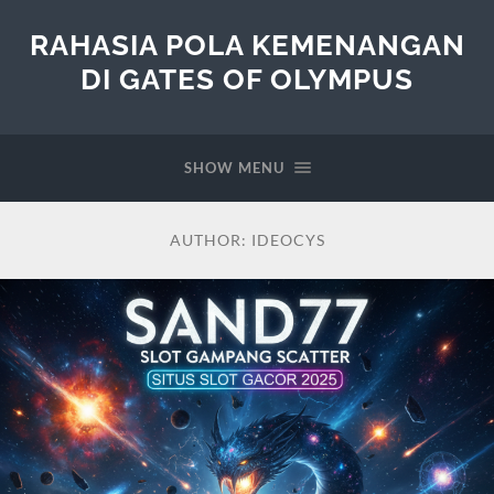
RAHASIA POLA KEMENANGAN
DI GATES OF OLYMPUS
SHOW MENU
AUTHOR:
IDEOCYS