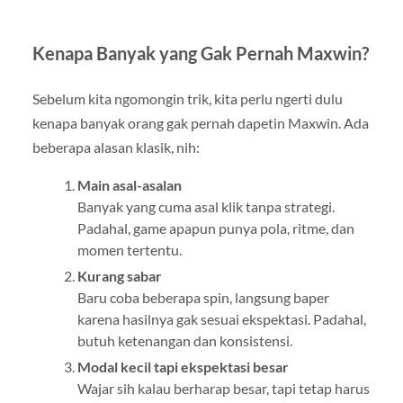
Kenapa Banyak yang Gak Pernah Maxwin?
Sebelum kita ngomongin trik, kita perlu ngerti dulu
kenapa banyak orang gak pernah dapetin Maxwin. Ada
beberapa alasan klasik, nih:
Main asal-asalan
Banyak yang cuma asal klik tanpa strategi.
Padahal, game apapun punya pola, ritme, dan
momen tertentu.
Kurang sabar
Baru coba beberapa spin, langsung baper
karena hasilnya gak sesuai ekspektasi. Padahal,
butuh ketenangan dan konsistensi.
Modal kecil tapi ekspektasi besar
Wajar sih kalau berharap besar, tapi tetap harus