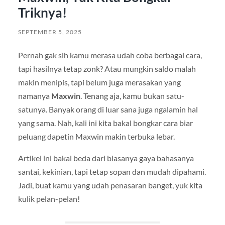
Triknya!
SEPTEMBER 5, 2025
Pernah gak sih kamu merasa udah coba berbagai cara,
tapi hasilnya tetap zonk? Atau mungkin saldo malah
makin menipis, tapi belum juga merasakan yang
namanya
Maxwin
. Tenang aja, kamu bukan satu-
satunya. Banyak orang di luar sana juga ngalamin hal
yang sama. Nah, kali ini kita bakal bongkar cara biar
peluang dapetin Maxwin makin terbuka lebar.
Artikel ini bakal beda dari biasanya gaya bahasanya
santai, kekinian, tapi tetap sopan dan mudah dipahami.
Jadi, buat kamu yang udah penasaran banget, yuk kita
kulik pelan-pelan!