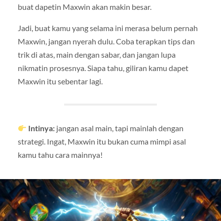
buat dapetin Maxwin akan makin besar.
Jadi, buat kamu yang selama ini merasa belum pernah
Maxwin, jangan nyerah dulu. Coba terapkan tips dan
trik di atas, main dengan sabar, dan jangan lupa
nikmatin prosesnya. Siapa tahu, giliran kamu dapet
Maxwin itu sebentar lagi.
Intinya:
jangan asal main, tapi mainlah dengan
strategi. Ingat, Maxwin itu bukan cuma mimpi asal
kamu tahu cara mainnya!