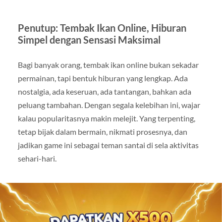
Penutup: Tembak Ikan Online, Hiburan
Simpel dengan Sensasi Maksimal
Bagi banyak orang, tembak ikan online bukan sekadar
permainan, tapi bentuk hiburan yang lengkap. Ada
nostalgia, ada keseruan, ada tantangan, bahkan ada
peluang tambahan. Dengan segala kelebihan ini, wajar
kalau popularitasnya makin melejit. Yang terpenting,
tetap bijak dalam bermain, nikmati prosesnya, dan
jadikan game ini sebagai teman santai di sela aktivitas
sehari-hari.