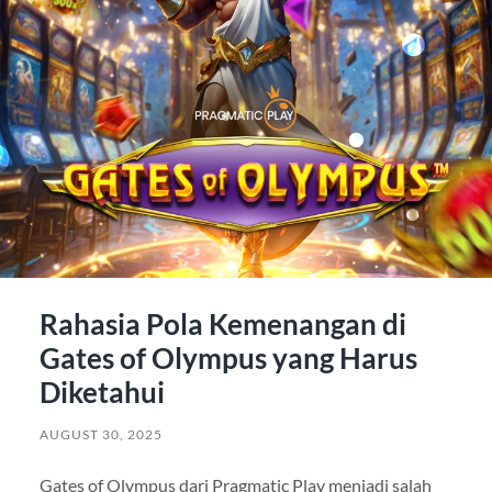
Rahasia Pola Kemenangan di
Gates of Olympus yang Harus
Diketahui
AUGUST 30, 2025
Gates of Olympus dari Pragmatic Play menjadi salah