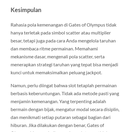
Kesimpulan
Rahasia pola kemenangan di Gates of Olympus tidak
hanya terletak pada simbol scatter atau multiplier
besar, tetapi juga pada cara Anda mengelola taruhan
dan membaca ritme permainan. Memahami
mekanisme dasar, mengenali pola scatter, serta
menerapkan strategi taruhan yang tepat bisa menjadi
kunci untuk memaksimalkan peluang jackpot.
Namun, perlu diingat bahwa slot tetaplah permainan
berbasis keberuntungan. Tidak ada metode pasti yang
menjamin kemenangan. Yang terpenting adalah
bermain dengan bijak, mengatur modal secara disiplin,
dan menikmati setiap putaran sebagai bagian dari
hiburan. Jika dilakukan dengan benar, Gates of