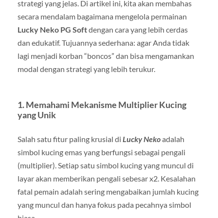
strategi yang jelas. Di artikel ini, kita akan membahas
secara mendalam bagaimana mengelola permainan
Lucky Neko PG Soft
dengan cara yang lebih cerdas
dan edukatif. Tujuannya sederhana: agar Anda tidak
lagi menjadi korban “boncos” dan bisa mengamankan
modal dengan strategi yang lebih terukur.
1. Memahami Mekanisme Multiplier Kucing
yang Unik
Salah satu fitur paling krusial di
Lucky Neko
adalah
simbol kucing emas yang berfungsi sebagai pengali
(multiplier). Setiap satu simbol kucing yang muncul di
layar akan memberikan pengali sebesar x2. Kesalahan
fatal pemain adalah sering mengabaikan jumlah kucing
yang muncul dan hanya fokus pada pecahnya simbol
biasa.