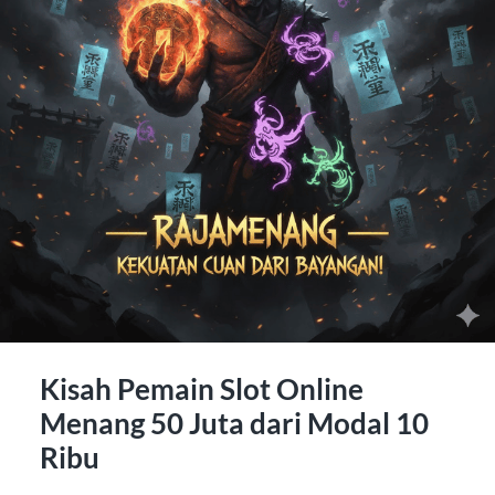
Kisah Pemain Slot Online
Menang 50 Juta dari Modal 10
Ribu