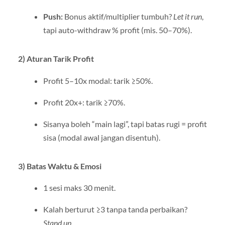
Push:
Bonus aktif/multiplier tumbuh?
Let it run
,
tapi auto-withdraw % profit (mis. 50–70%).
2) Aturan Tarik Profit
Profit 5–10x modal: tarik ≥50%.
Profit 20x+: tarik ≥70%.
Sisanya boleh “main lagi”, tapi batas rugi = profit
sisa (modal awal jangan disentuh).
3) Batas Waktu & Emosi
1 sesi maks 30 menit.
Kalah berturut ≥3 tanpa tanda perbaikan?
Stand up
.