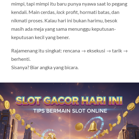
mimpi, tapi mimpi itu baru punya nyawa saat lo pegang
kendali. Main cerdas,
lock
profit, hormati batas, dan
nikmati proses. Kalau hari ini bukan harimu, besok
masih ada meja yang sama menunggu keputusan-
keputusan kecil yang bener.
Rajamenang itu singkat: rencana → eksekusi → tarik →
berhenti.
Sisanya? Biar angka yang bicara.