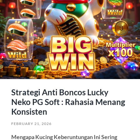
Strategi Anti Boncos Lucky
Neko PG Soft : Rahasia Menang
Konsisten
FEBRUARY 21, 2026
Mengapa Kucing Keberuntungan Ini Sering