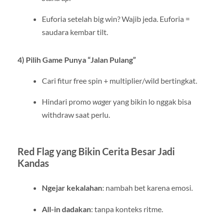
Euforia setelah big win? Wajib jeda. Euforia =
saudara kembar tilt.
4) Pilih Game Punya “Jalan Pulang”
Cari fitur free spin + multiplier/wild bertingkat.
Hindari promo
wager
yang bikin lo nggak bisa
withdraw saat perlu.
Red Flag yang Bikin Cerita Besar Jadi
Kandas
Ngejar kekalahan
: nambah bet karena emosi.
All-in dadakan
: tanpa konteks ritme.