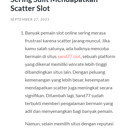
Scatter Slot
SEPTEMBER 27, 2025
Banyak pemain slot online sering merasa
frustrasi karena scatter jarang muncul. Jika
kamu salah satunya, ada baiknya mencoba
bermain di situs
sand77 slot
, sebuah platform
yang dikenal memiliki winrate lebih tinggi
dibandingkan situs lain. Dengan peluang
kemenangan yang lebih besar, kesempatan
mendapatkan scatter juga meningkat secara
signifikan. Ditambah lagi, Sand77 sudah
terbukti memberi pengalaman bermain yang
adil dan menyenangkan bagi banyak pemain.
Namun, selain memilih situs dengan reputasi