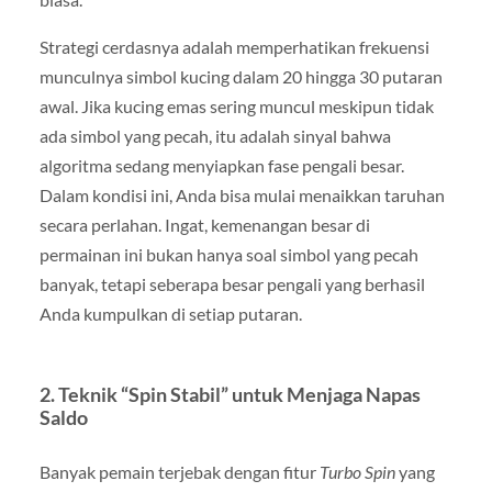
Strategi cerdasnya adalah memperhatikan frekuensi
munculnya simbol kucing dalam 20 hingga 30 putaran
awal. Jika kucing emas sering muncul meskipun tidak
ada simbol yang pecah, itu adalah sinyal bahwa
algoritma sedang menyiapkan fase pengali besar.
Dalam kondisi ini, Anda bisa mulai menaikkan taruhan
secara perlahan. Ingat, kemenangan besar di
permainan ini bukan hanya soal simbol yang pecah
banyak, tetapi seberapa besar pengali yang berhasil
Anda kumpulkan di setiap putaran.
2. Teknik “Spin Stabil” untuk Menjaga Napas
Saldo
Banyak pemain terjebak dengan fitur
Turbo Spin
yang