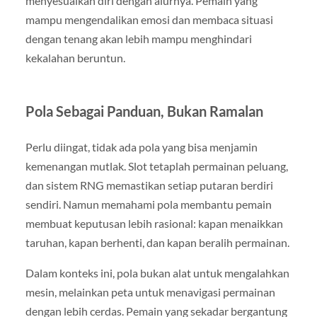
menyesuaikan diri dengan alurnya. Pemain yang
mampu mengendalikan emosi dan membaca situasi
dengan tenang akan lebih mampu menghindari
kekalahan beruntun.
Pola Sebagai Panduan, Bukan Ramalan
Perlu diingat, tidak ada pola yang bisa menjamin
kemenangan mutlak. Slot tetaplah permainan peluang,
dan sistem RNG memastikan setiap putaran berdiri
sendiri. Namun memahami pola membantu pemain
membuat keputusan lebih rasional: kapan menaikkan
taruhan, kapan berhenti, dan kapan beralih permainan.
Dalam konteks ini, pola bukan alat untuk mengalahkan
mesin, melainkan peta untuk menavigasi permainan
dengan lebih cerdas. Pemain yang sekadar bergantung