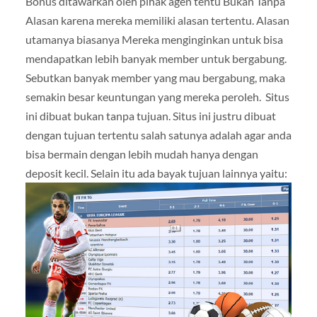
Bonus ditawarkan oleh pihak agen tentu Bukan Tanpa
Alasan karena mereka memiliki alasan tertentu. Alasan
utamanya biasanya Mereka menginginkan untuk bisa
mendapatkan lebih banyak member untuk bergabung.
Sebutkan banyak member yang mau bergabung, maka
semakin besar keuntungan yang mereka peroleh. Situs
ini dibuat bukan tanpa tujuan. Situs ini justru dibuat
dengan tujuan tertentu salah satunya adalah agar anda
bisa bermain dengan lebih mudah hanya dengan
deposit kecil. Selain itu ada bayak tujuan lainnya yaitu: