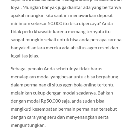
loyal. Mungkin banyak juga diantar ada yang bertanya
apakah mungkin kita saat ini menawarkan deposit
minimum sebesar 50.000 itu bisa dipercaya? Anda
tidak perlu khawatir karena memang ternyata itu
sangat mungkin sekali untuk bisa anda percaya karena
banyak di antara mereka adalah situs agen resmi dan
legalitas jelas.
Sebagai pemain Anda sebetulnya tidak harus
menyiapkan modal yang besar untuk bisa bergabung
dalam permainan di situs agen bola online tertentu
melainkan cukup dengan modal seadanya. Bahkan
dengan modal Rp50.000 saja, anda sudah bisa
mengikuti kesempatan bermain permainan tersebut
dengan cara yang seru dan menyenangkan serta
menguntungkan.